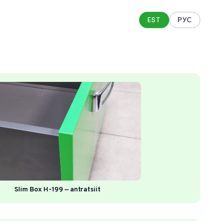
EST
РУС
Slim Box H-199 — antratsiit