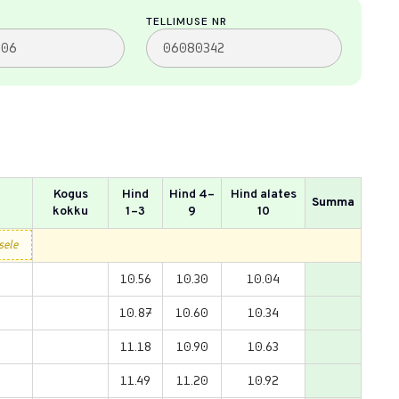
TELLIMUSE NR
Kogus
Hind
Hind 4–
Hind alates
Summa
kokku
1–3
9
10
10.56
10.30
10.04
10.87
10.60
10.34
11.18
10.90
10.63
11.49
11.20
10.92