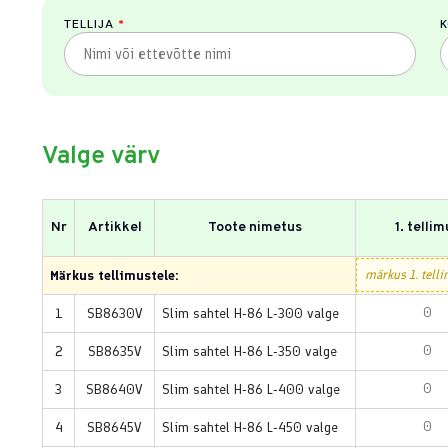
TELLIJA
*
K
Valge värv
Nr
Artikkel
Toote nimetus
1. telli
Märkus tellimustele:
1
SB8630V
Slim sahtel H-86 L-300 valge
2
SB8635V
Slim sahtel H-86 L-350 valge
3
SB8640V
Slim sahtel H-86 L-400 valge
4
SB8645V
Slim sahtel H-86 L-450 valge