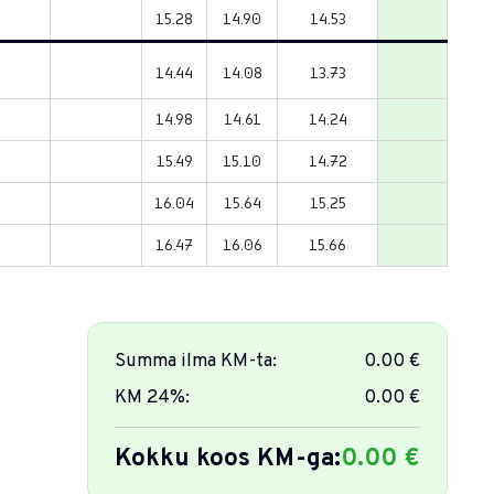
15.28
14.90
14.53
14.44
14.08
13.73
14.98
14.61
14.24
15.49
15.10
14.72
16.04
15.64
15.25
16.47
16.06
15.66
Summa ilma KM-ta:
0.00 €
KM 24%:
0.00 €
Kokku koos KM-ga:
0.00 €