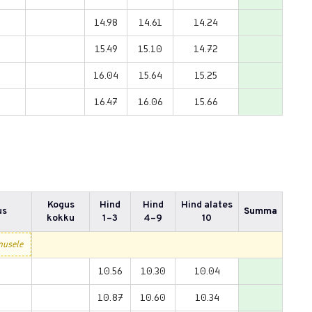
14.98
14.61
14.24
15.49
15.10
14.72
16.04
15.64
15.25
16.47
16.06
15.66
Kogus
Hind
Hind
Hind alates
us
Summa
kokku
1–3
4–9
10
10.56
10.30
10.04
10.87
10.60
10.34