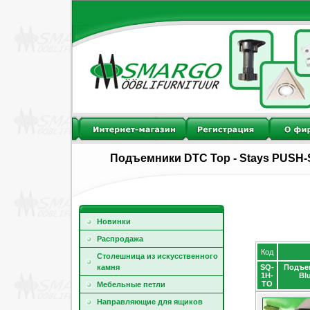
Подъемники DTC Top - Stays PUSH-
Новинки
Распродажа
Код
Столешница из искусственного
камня
SQ-
Подъем
1H-
Bl
TO
Мебельные петли
Направляющие для ящиков