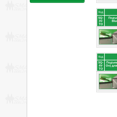
Код
SQ-
Подъе
3V-
Blu
TO
Код
SQ-
Подъем
4V-
On) для
TO