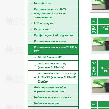
Металбоксы
Кухонные ящики с 100%
выдвижением и мягким
закрыванием
Код
LED освещение
SQ-
Подъем
Освещение
2H-
Bl
TO
Профиля для Led подсветки
Подьемные механизмы
Подьемные механизмы BLUM &
DTC
BLUM Aventos HF
Код
Подъемники DTC-SQ
(аналоги BLUM-HK)
SQ-
Подъе
3H-
Blu
Подъемники DTC Top - Stays
TO
PUSH-SQ (аналоги BLUM-HK
Tip-On)
Gola горизонтальный и
вертикальный рофиль
Мебельные ручки и крючки
Мебельные опоры
Код