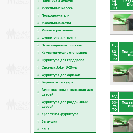
Плинтуса и цоколя
SQ-
Подъе
4H-
Blu
Мебельные колеса
TO
Полкодержатели
Мебельные замки
Мойки и раковины
Фурнитура для кухни
Вентeляционые решeтки
Код
SQ-
Подъем
Комплектующие столешниц
1V-
Bl
TO
Фурнитура для гардероба
Cистема Joker D-25мм
Фурнитура для офисов
Барные аксессуары
Амортизаторы и толкатели для
дверей
Код
Фурнитура для раздвижных
SQ-
Подъем
2V-
Bl
дверей
TO
Крепежная фурнитура
Заглушки
Кант