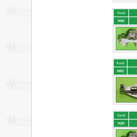
Kood
H0D
Kood
HR2
Kood
H2D