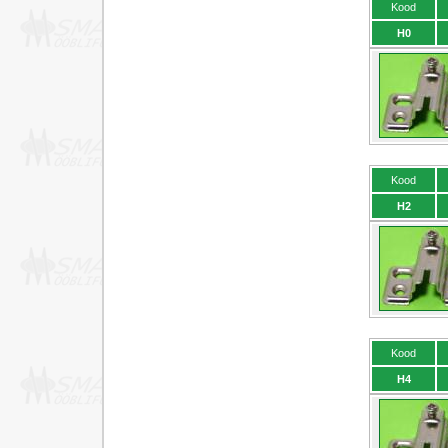
Kood
H0
Kood
H2
Kood
H4