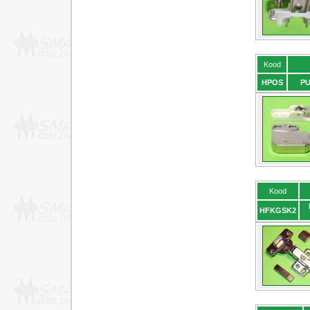
Kood
HPOS
PU
Kood
HFKGSK2