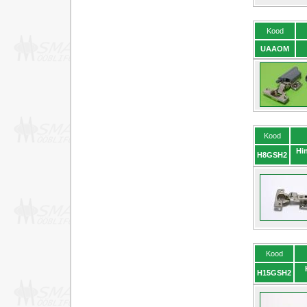
Kood
UAAOM
Kood
Hi
H8GSH2
Kood
H15GSH2