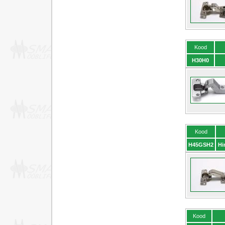
Kood
H30H0
Kood
H45GSH2
Hi
Kood