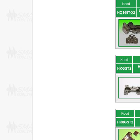
Kood
HQ165TQ2
Kood
H
HKGST2
Kood
HK8GST2