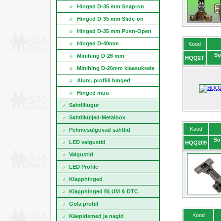
Hinged D-35 mm Snap-on
Hinged D-35 mm Slide-on
Hinged D-35 mm Pusn-Open
Hinged D-40mm
Kood
So
Minihing D-26 mm
HQQ2T
Minihing D-26mm klaasuksele
Alum. profiili hinged
Hinged muu
Sahtliliugur
Sahtliküljed-Metalbox
Kood
Pehmesulguvad sahtlid
So
LED valgustid
HQQ209
Valgustid
LED Profile
Klapphinged
Klapphinged BLUM & DTC
Gola profiil
Kood
Käepidemed ja nagid