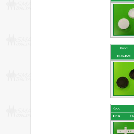
Kood
HDK35M
Kood
HKK
Fa