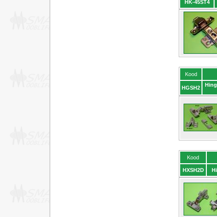
HK-45ST4
Kood
Hing
HGSH2
Kood
HXSH2D
H