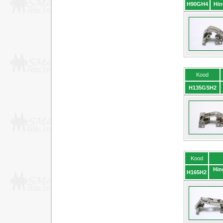
H90GH4
Hin
Kood
H135GSH2
Kood
Hin
H165H2