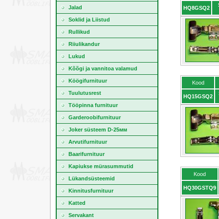
Jalad
HQ8GSQ2
Soklid ja Liistud
Rullikud
Riiulikandur
Lukud
Kõõgi ja vannitoa valamud
Köögifurnituur
Kood
Tuulutusrest
HQ15GSQ2
Tööpinna furnituur
Garderoobifurnituur
Joker süsteem D-25мм
Arvutifurnituur
Baarifurnituur
Kapiukse mürasummutid
Kood
Lükandsüsteemid
HQ30GSTQ9
Kinnitusfurnituur
Katted
Servakant