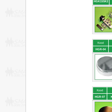
HGK15SK2
Kood
HGR-04
Kood
HGR-07