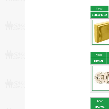
Kood
511500401D
Kood
HB35N
Kood
HDK35V