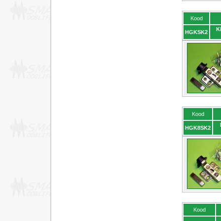
Kood
K
HGKSK2
Kood
HGK8SK2
Kood