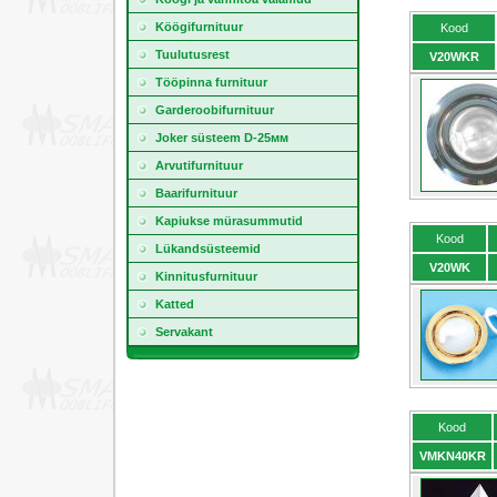
Köögifurnituur
Kood
Tuulutusrest
V20WKR
Tööpinna furnituur
Garderoobifurnituur
Joker süsteem D-25мм
Arvutifurnituur
Baarifurnituur
Kapiukse mürasummutid
Kood
Lükandsüsteemid
V20WK
Kinnitusfurnituur
Katted
Servakant
Kood
VMKN40KR