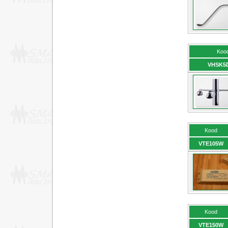
Koo
VHSK5
Kood
VTE105W
Kood
VТE150W