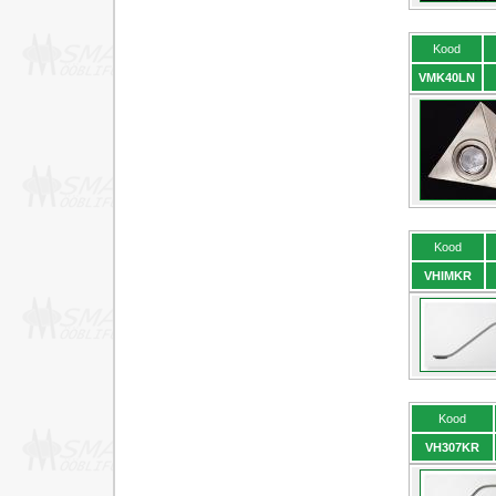
Kood
VMK40LN
Kood
VHIMKR
Kood
VH307KR