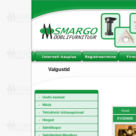
Valgustid
Uudis kaubad
Müük
Kood
Tehiskivist töötasapinnad
KV32060K
Hinged
Sahtliliugur
Sahtliküljed-Metalbox