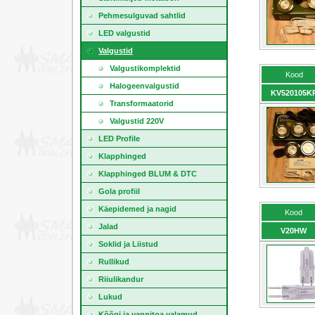
Pehmesulguvad sahtlid
LED valgustid
Valgustid
Valgustikomplektid
Kood
Halogeenvalgustid
KV520105K
Transformaatorid
Valgustid 220V
LED Profile
Klapphinged
Klapphinged BLUM & DTC
Gola profiil
Käepidemed ja nagid
Kood
Jalad
V20HW
Soklid ja Liistud
Rullikud
Riiulikandur
Lukud
Kõõgi ja vannitoa valamud