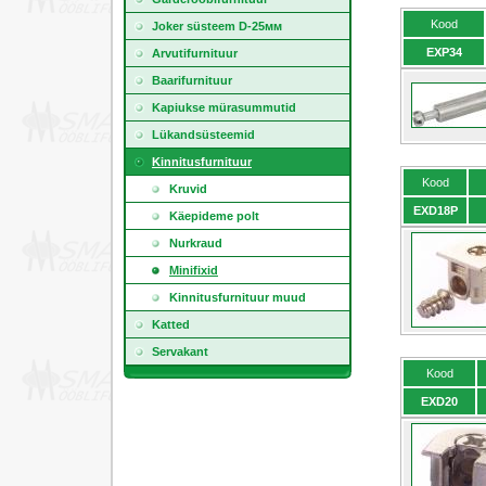
Kood
Joker süsteem D-25мм
EXP34
Arvutifurnituur
Baarifurnituur
Kapiukse mürasummutid
Lükandsüsteemid
Kinnitusfurnituur
Kood
Kruvid
EXD18P
Käepideme polt
Nurkraud
Minifixid
Kinnitusfurnituur muud
Katted
Servakant
Kood
EXD20