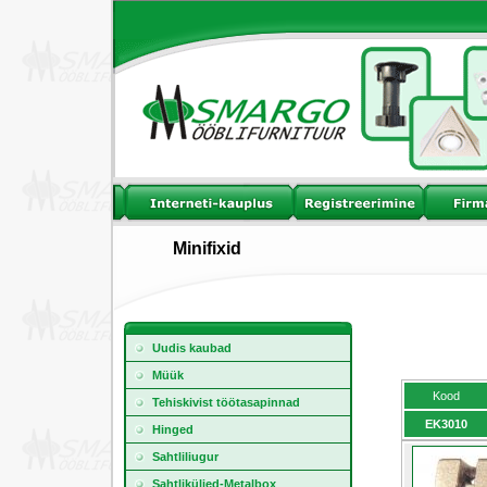
Minifixid
Uudis kaubad
Müük
Kood
Tehiskivist töötasapinnad
EK3010
Hinged
Sahtliliugur
Sahtliküljed-Metalbox